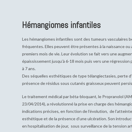
Hémangiomes infantiles
Les hémangiomes infantiles sont des tumeurs vasculaires b
fréquentes. Elles peuvent être présentes à la naissance ou 
premiers mois de vie. Leur évolution se fait vers une augme
épaississement jusqu’à 6-18 mois puis vers une régression 
à 7 ans.
Des séquelles esthétiques
de type télangiectasies, perte d’é
présence de résidus sous cutanés graisseux peuvent persist
Le traitement médical par béta-bloquant, le Propranolol (A
23/04/2014), a révolutionné la prise en charge des hémangi
indications précises, en fonction de l’évolution, de l’atteint
esthétique et de la présence d’une ulcération. Son introduct
en hospitalisation de jour, sous surveillance de la tension art