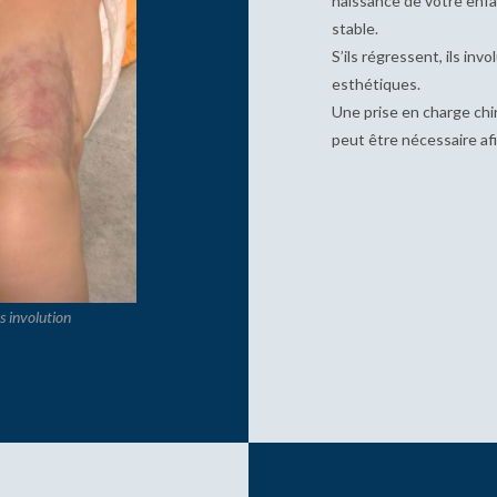
naissance de votre enfan
stable.
S’ils régressent, ils in
esthétiques.
Une prise en charge chi
peut être nécessaire afi
 involution