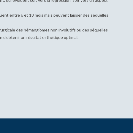
t, qui évoluent soit vers la régression, soit vers un aspect
voluent entre 6 et 18 mois mais peuvent laisser des séquelles
rurgicale des hémangiomes non involutifs ou des séquelles
n d’obtenir un résultat esthétique optimal.