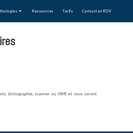
thologies
Ressources
Tarifs
Contact et RDV
ires
stic (échographie, scanner ou IRM) et vous seront