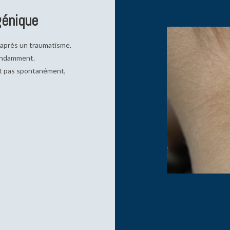
énique
t après un traumatisme.
abondamment.
ent pas spontanément,