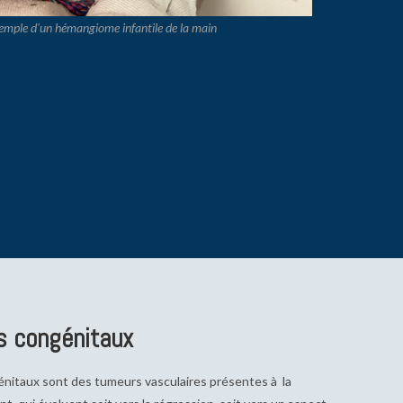
emple d'un hémangiome infantile de la main
 congénitaux
itaux sont des tumeurs vasculaires présentes à la