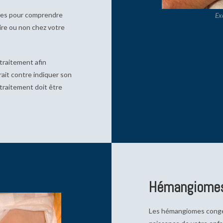
ires pour comprendre
Ex
ire ou non chez votre
 traitement afin
rait contre indiquer son
e traitement doit être
Hémangiomes
Les hémangiomes congén