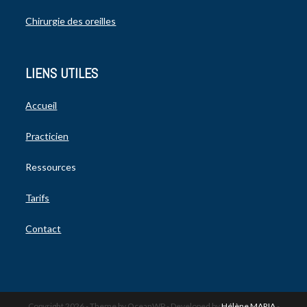
Chirurgie des oreilles
LIENS UTILES
Accueil
Practicien
Ressources
Tarifs
Contact
Copyright 2026 - Theme by OceanWP - Developed by
Hélène MARIA
-