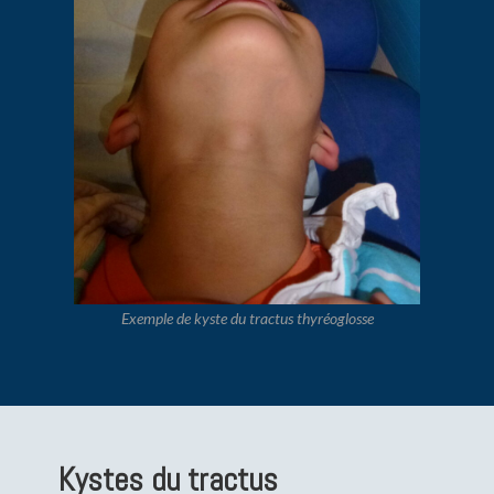
Exemple de kyste du tractus thyréoglosse​
Kystes du tractus